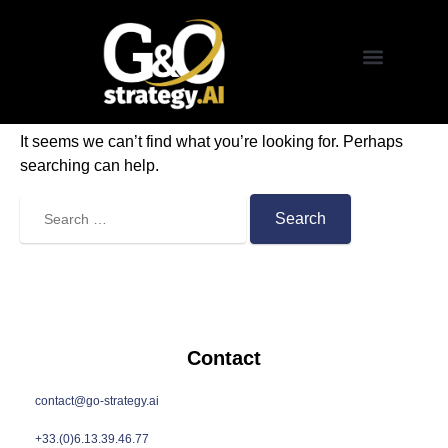
Nothing Found
G&O strategy.AI
Nos Offres
Nos Services
It seems we can’t find what you’re looking for. Perhaps
searching can help.
Contact
contact@go-strategy.ai
+33.(0)6.13.39.46.77